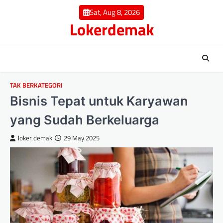
Skip
Sat, Aug 8, 2026
to
Lokerdemak
content
TAK BERKATEGORI
Bisnis Tepat untuk Karyawan
yang Sudah Berkeluarga
loker demak
29 May 2025