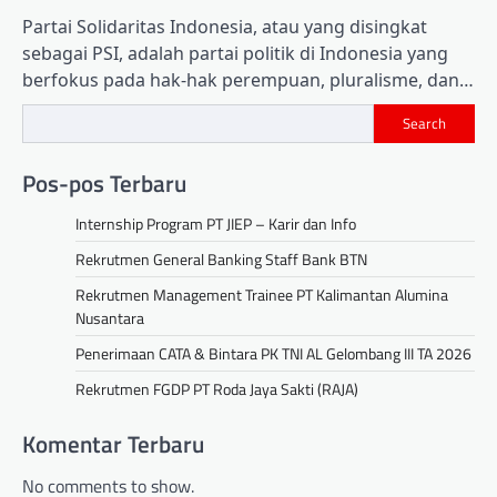
Partai Solidaritas Indonesia, atau yang disingkat
sebagai PSI, adalah partai politik di Indonesia yang
berfokus pada hak-hak perempuan, pluralisme, dan…
Search
Pos-pos Terbaru
Internship Program PT JIEP – Karir dan Info
Rekrutmen General Banking Staff Bank BTN
Rekrutmen Management Trainee PT Kalimantan Alumina
Nusantara
Penerimaan CATA & Bintara PK TNI AL Gelombang III TA 2026
Rekrutmen FGDP PT Roda Jaya Sakti (RAJA)
Komentar Terbaru
No comments to show.