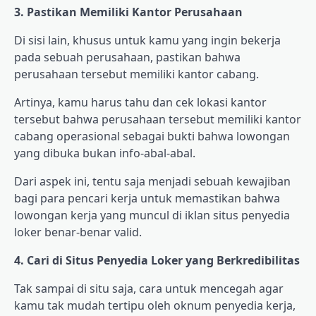
3. Pastikan Memiliki Kantor Perusahaan
Di sisi lain, khusus untuk kamu yang ingin bekerja
pada sebuah perusahaan, pastikan bahwa
perusahaan tersebut memiliki kantor cabang.
Artinya, kamu harus tahu dan cek lokasi kantor
tersebut bahwa perusahaan tersebut memiliki kantor
cabang operasional sebagai bukti bahwa lowongan
yang dibuka bukan info-abal-abal.
Dari aspek ini, tentu saja menjadi sebuah kewajiban
bagi para pencari kerja untuk memastikan bahwa
lowongan kerja yang muncul di iklan situs penyedia
loker benar-benar valid.
4. Cari di Situs Penyedia Loker yang Berkredibilitas
Tak sampai di situ saja, cara untuk mencegah agar
kamu tak mudah tertipu oleh oknum penyedia kerja,