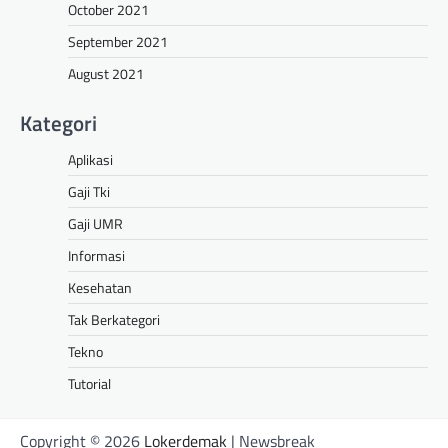
October 2021
September 2021
August 2021
Kategori
Aplikasi
Gaji Tki
Gaji UMR
Informasi
Kesehatan
Tak Berkategori
Tekno
Tutorial
Copyright © 2026
Lokerdemak
| Newsbreak