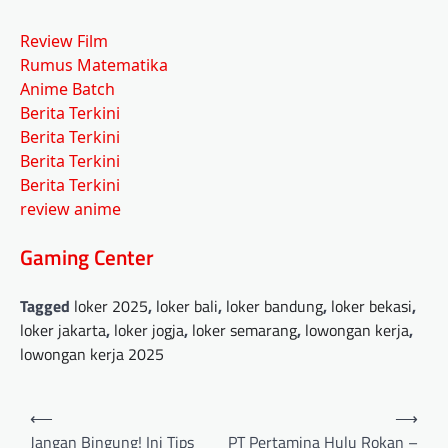
Review Film
Rumus Matematika
Anime Batch
Berita Terkini
Berita Terkini
Berita Terkini
Berita Terkini
review anime
Gaming Center
Tagged
loker 2025
,
loker bali
,
loker bandung
,
loker bekasi
,
loker jakarta
,
loker jogja
,
loker semarang
,
lowongan kerja
,
lowongan kerja 2025
Post
⟵
⟶
navigation
Jangan Bingung! Ini Tips
PT Pertamina Hulu Rokan –