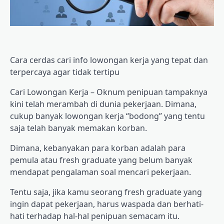
Cara cerdas cari info lowongan kerja yang tepat dan
terpercaya agar tidak tertipu
Cari Lowongan Kerja – Oknum penipuan tampaknya
kini telah merambah di dunia pekerjaan. Dimana,
cukup banyak lowongan kerja “bodong” yang tentu
saja telah banyak memakan korban.
Dimana, kebanyakan para korban adalah para
pemula atau fresh graduate yang belum banyak
mendapat pengalaman soal mencari pekerjaan.
Tentu saja, jika kamu seorang fresh graduate yang
ingin dapat pekerjaan, harus waspada dan berhati-
hati terhadap hal-hal penipuan semacam itu.