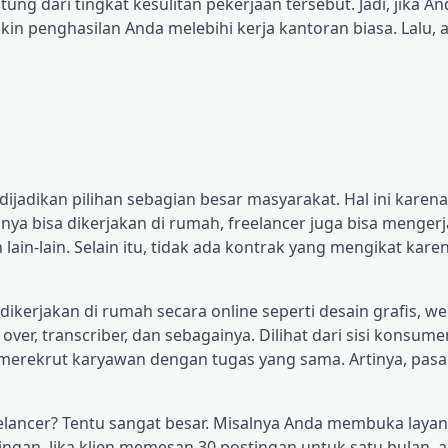
ung dari tingkat kesulitan pekerjaan tersebut. Jadi, jika A
n penghasilan Anda melebihi kerja kantoran biasa. Lalu, a
dijadikan pilihan sebagian besar masyarakat. Hal ini karen
anya bisa dikerjakan di rumah, freelancer juga bisa menger
 lain-lain. Selain itu, tidak ada kontrak yang mengikat kare
 dikerjakan di rumah secara online seperti desain grafis, w
e over, transcriber, dan sebagainya. Dilihat dari sisi konsum
merekrut karyawan dengan tugas yang sama. Artinya, pasa
eelancer? Tentu sangat besar. Misalnya Anda membuka laya
ngan. Jika klien memesan 30 postingan untuk satu bulan, ar