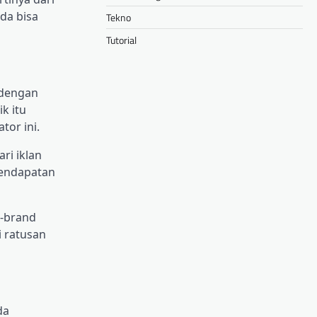
da bisa
Tekno
Tutorial
 dengan
k itu
tor ini.
ri iklan
 pendapatan
d-brand
 ratusan
da