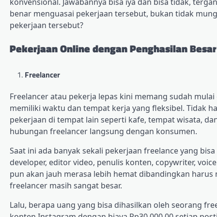
konvensional. Jawabannya bisa iya dan bisa tidak, tergant
benar menguasai pekerjaan tersebut, bukan tidak mungki
pekerjaan tersebut?
Pekerjaan Online dengan Penghasilan Besar
Freelancer
Freelancer atau pekerja lepas kini memang sudah mulai 
memiliki waktu dan tempat kerja yang fleksibel. Tidak h
pekerjaan di tempat lain seperti kafe, tempat wisata, dan
hubungan freelancer langsung dengan konsumen.
Saat ini ada banyak sekali pekerjaan freelance yang bisa
developer, editor video, penulis konten, copywriter, voic
pun akan jauh merasa lebih hemat dibandingkan harus 
freelancer masih sangat besar.
Lalu, berapa uang yang bisa dihasilkan oleh seorang fr
konten Instagram dengan biaya Rp30.000,00 setiap posti