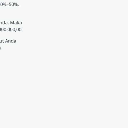
20%–50%.
Anda. Maka
00.000,00.
but Anda
a