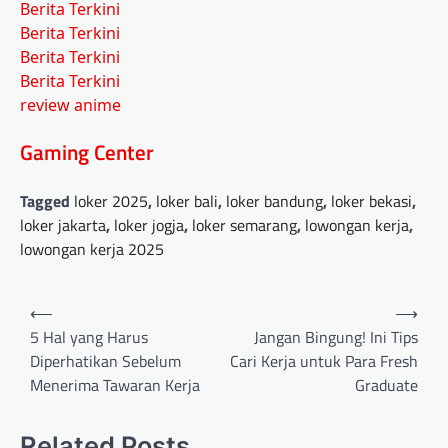
Berita Terkini
Berita Terkini
Berita Terkini
Berita Terkini
review anime
Gaming Center
Tagged
loker 2025
,
loker bali
,
loker bandung
,
loker bekasi
,
loker jakarta
,
loker jogja
,
loker semarang
,
lowongan kerja
,
lowongan kerja 2025
Post
⟵
⟶
navigation
5 Hal yang Harus
Jangan Bingung! Ini Tips
Diperhatikan Sebelum
Cari Kerja untuk Para Fresh
Menerima Tawaran Kerja
Graduate
Related Posts