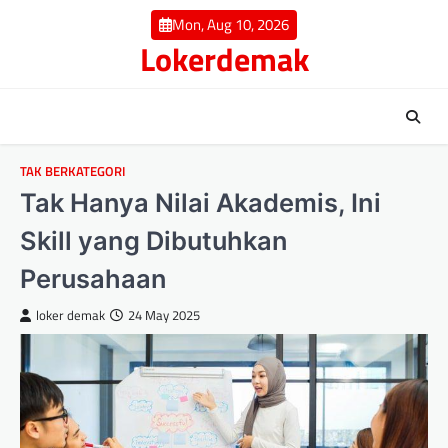
Skip
Mon, Aug 10, 2026
to
Lokerdemak
content
TAK BERKATEGORI
Tak Hanya Nilai Akademis, Ini
Skill yang Dibutuhkan
Perusahaan
loker demak
24 May 2025