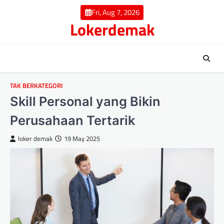
Skip
Fri, Aug 7, 2026
to
Lokerdemak
content
TAK BERKATEGORI
Skill Personal yang Bikin
Perusahaan Tertarik
loker demak
19 May 2025