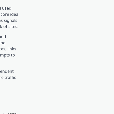
nd used
 core idea
s signals
 of sites.
 and
ing
es, links
empts to
ependent
e traffic