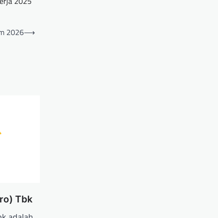
erja 2025
am 2026
⟶
ro) Tbk
bk adalah