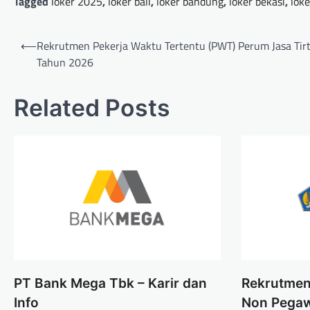
Tagged
loker 2025
,
loker bali
,
loker bandung
,
loker bekasi
,
loke
Post
⟵
Rekrutmen Pekerja Waktu Tertentu (PWT) Perum Jasa Tirta
navigation
Tahun 2026
Related Posts
PT Bank Mega Tbk – Karir dan
Rekrutmen
Info
Non Pegaw