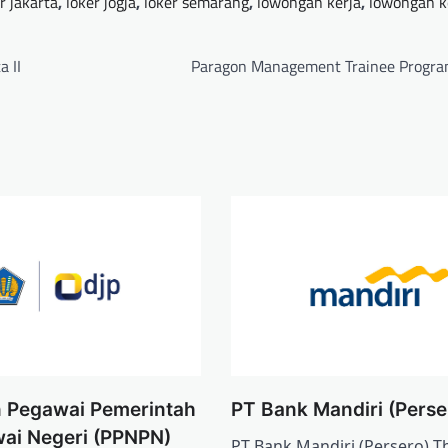
r jakarta
,
loker jogja
,
loker semarang
,
lowongan kerja
,
lowongan k
 II
Paragon Management Trainee Progr
 Pegawai Pemerintah
PT Bank Mandiri (Perse
ai Negeri (PPNPN)
PT Bank Mandiri (Persero) T