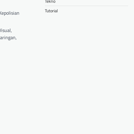
Tekno
Tutorial
epolisian
isual,
aringan,