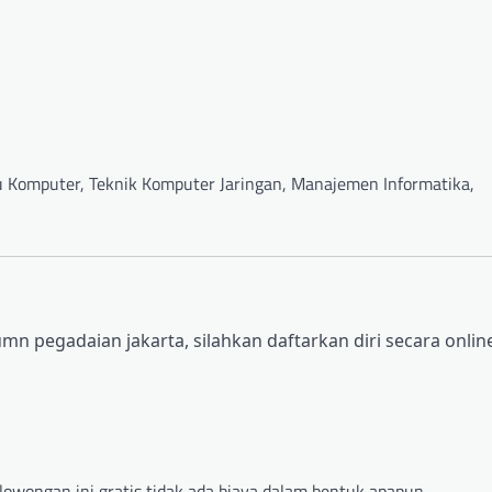
mu Komputer, Teknik Komputer Jaringan, Manajemen Informatika,
n pegadaian jakarta, silahkan daftarkan diri secara onlin
lowongan ini gratis tidak ada biaya dalam bentuk apapun.