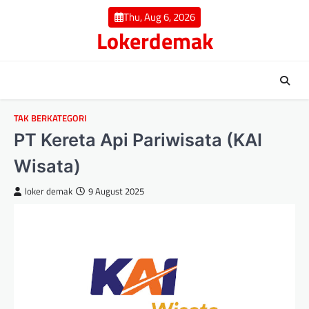
Skip
Thu, Aug 6, 2026
to
Lokerdemak
content
TAK BERKATEGORI
PT Kereta Api Pariwisata (KAI
Wisata)
loker demak
9 August 2025