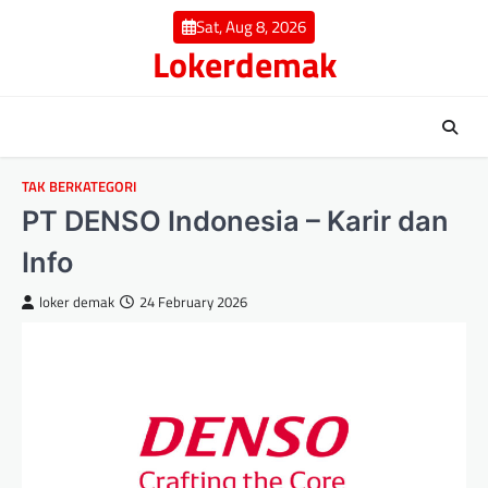
Skip
Sat, Aug 8, 2026
to
Lokerdemak
content
TAK BERKATEGORI
PT DENSO Indonesia – Karir dan
Info
loker demak
24 February 2026