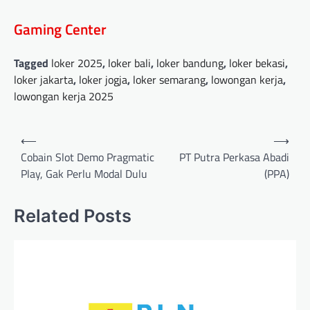
Gaming Center
Tagged
loker 2025
,
loker bali
,
loker bandung
,
loker bekasi
,
loker jakarta
,
loker jogja
,
loker semarang
,
lowongan kerja
,
lowongan kerja 2025
Post
⟵
⟶
navigation
Cobain Slot Demo Pragmatic
PT Putra Perkasa Abadi
Play, Gak Perlu Modal Dulu
(PPA)
Related Posts