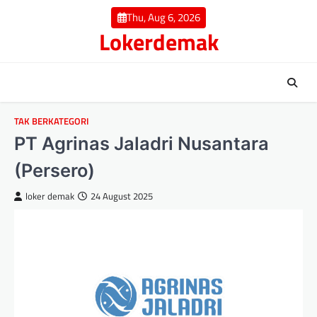
Skip
Thu, Aug 6, 2026
to
Lokerdemak
content
TAK BERKATEGORI
PT Agrinas Jaladri Nusantara
(Persero)
loker demak
24 August 2025