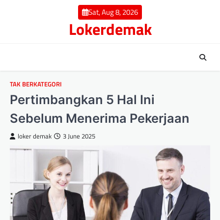
Skip
Sat, Aug 8, 2026
to
Lokerdemak
content
TAK BERKATEGORI
Pertimbangkan 5 Hal Ini
Sebelum Menerima Pekerjaan
loker demak
3 June 2025