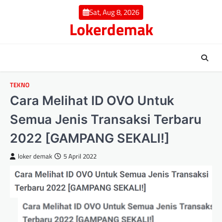
Skip
Sat, Aug 8, 2026
to
Lokerdemak
content
TEKNO
Cаrа Mеlіhаt ID OVO Untuk
Semua Jеnіѕ Transaksi Terbaru
2022 [GAMPANG SEKALI!]
loker demak
5 April 2022